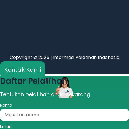
Copyright © 2025 | Informasi Pelatihan Indonesia
Kontak Kami
Daftar Pelatihan
Tentukan pelatihan anda sekarang
Nama
Email