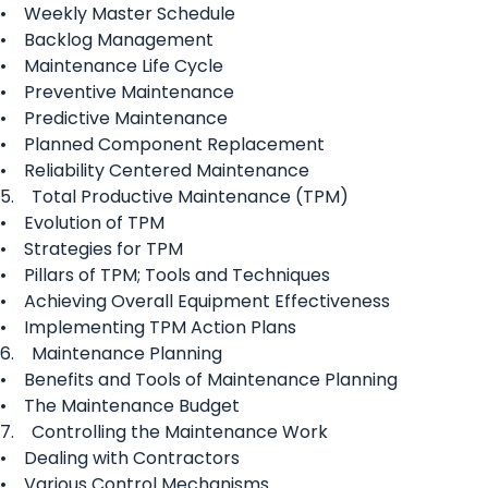
• Weekly Master Schedule
• Backlog Management
• Maintenance Life Cycle
• Preventive Maintenance
• Predictive Maintenance
• Planned Component Replacement
• Reliability Centered Maintenance
5. Total Productive Maintenance (TPM)
• Evolution of TPM
• Strategies for TPM
• Pillars of TPM; Tools and Techniques
• Achieving Overall Equipment Effectiveness
• Implementing TPM Action Plans
6. Maintenance Planning
• Benefits and Tools of Maintenance Planning
• The Maintenance Budget
7. Controlling the Maintenance Work
• Dealing with Contractors
• Various Control Mechanisms