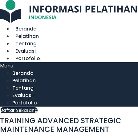
Lewati
ke
konten
Beranda
Pelatihan
Tentang
Evaluasi
Portofolio
Menu
Beranda
Pelatihan
Tentang
Evaluasi
Portofolio
Daftar Sekarang
TRAINING ADVANCED STRATEGIC
MAINTENANCE MANAGEMENT