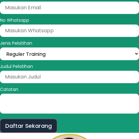
No Whatsapp
Jenis Pelatihan
Judul Pelatihan
Catatan
Daftar Sekarang