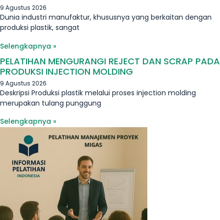
9 Agustus 2026
Dunia industri manufaktur, khususnya yang berkaitan dengan
produksi plastik, sangat
Selengkapnya »
PELATIHAN MENGURANGI REJECT DAN SCRAP PADA
PRODUKSI INJECTION MOLDING
9 Agustus 2026
Deskripsi Produksi plastik melalui proses injection molding
merupakan tulang punggung
Selengkapnya »