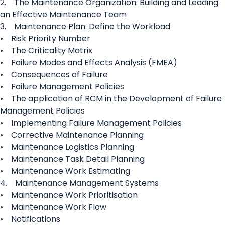
2. The Maintenance Organization: Building and Leading
an Effective Maintenance Team
3. Maintenance Plan: Define the Workload
• Risk Priority Number
• The Criticality Matrix
• Failure Modes and Effects Analysis (FMEA)
• Consequences of Failure
• Failure Management Policies
• The application of RCM in the Development of Failure
Management Policies
• Implementing Failure Management Policies
• Corrective Maintenance Planning
• Maintenance Logistics Planning
• Maintenance Task Detail Planning
• Maintenance Work Estimating
4. Maintenance Management Systems
• Maintenance Work Prioritisation
• Maintenance Work Flow
• Notifications