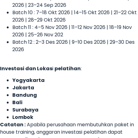
2026 | 23–24 Sep 2026
Batch 10 : 7–18 Okt 2026 | 14–15 Okt 2026 | 21–22 Okt
2026 | 28–29 Okt 2026
Batch 11 : 4–5 Nov 2026 | 11–12 Nov 2026 | 18–19 Nov
2026 | 25–26 Nov 202
Batch 12 : 2–3 Des 2026 | 9–10 Des 2026 | 29–30 Des
2026
Investasi dan Lokas
i
pelatihan
:
Yogyakarta
Jakarta
Bandung
Bali
Surabaya
Lombok
Catatan :
Apabila perusahaan membutuhkan paket in
house training, anggaran investasi pelatihan dapat