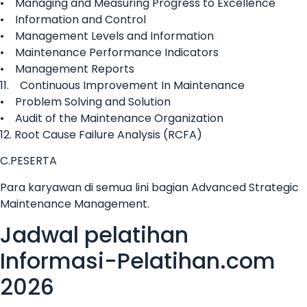
• Managing and Measuring Progress to Excellence
• Information and Control
• Management Levels and Information
• Maintenance Performance Indicators
• Management Reports
11. Continuous Improvement In Maintenance
• Problem Solving and Solution
• Audit of the Maintenance Organization
12. Root Cause Failure Analysis (RCFA)
C.PESERTA
Para karyawan di semua lini bagian Advanced Strategic
Maintenance Management.
Jadwal pelatihan
Informasi-Pelatihan.com
2026