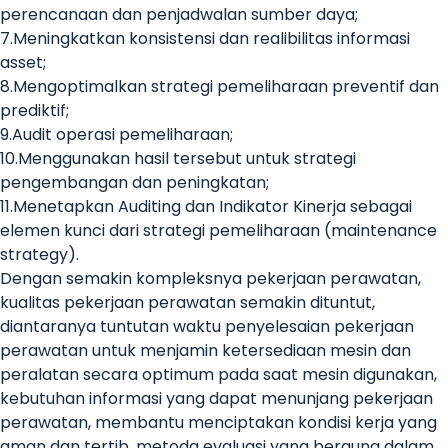
perencanaan dan penjadwalan sumber daya;
7.Meningkatkan konsistensi dan realibilitas informasi
asset;
8.Mengoptimalkan strategi pemeliharaan preventif dan
prediktif;
9.Audit operasi pemeliharaan;
10.Menggunakan hasil tersebut untuk strategi
pengembangan dan peningkatan;
11.Menetapkan Auditing dan Indikator Kinerja sebagai
elemen kunci dari strategi pemeliharaan (maintenance
strategy).
Dengan semakin kompleksnya pekerjaan perawatan,
kualitas pekerjaan perawatan semakin dituntut,
diantaranya tuntutan waktu penyelesaian pekerjaan
perawatan untuk menjamin ketersediaan mesin dan
peralatan secara optimum pada saat mesin digunakan,
kebutuhan informasi yang dapat menunjang pekerjaan
perawatan, membantu menciptakan kondisi kerja yang
aman dan tertib, metoda evaluasi yang berguna dalam