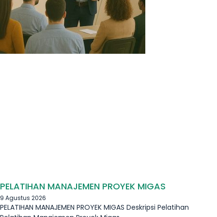
PELATIHAN MANAJEMEN PROYEK MIGAS
9 Agustus 2026
PELATIHAN MANAJEMEN PROYEK MIGAS Deskripsi Pelatihan