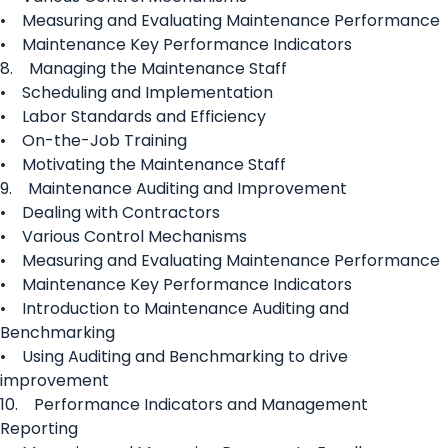
• Measuring and Evaluating Maintenance Performance
• Maintenance Key Performance Indicators
8. Managing the Maintenance Staff
• Scheduling and Implementation
• Labor Standards and Efficiency
• On-the-Job Training
• Motivating the Maintenance Staff
9. Maintenance Auditing and Improvement
• Dealing with Contractors
• Various Control Mechanisms
• Measuring and Evaluating Maintenance Performance
• Maintenance Key Performance Indicators
• Introduction to Maintenance Auditing and
Benchmarking
• Using Auditing and Benchmarking to drive
improvement
10. Performance Indicators and Management
Reporting