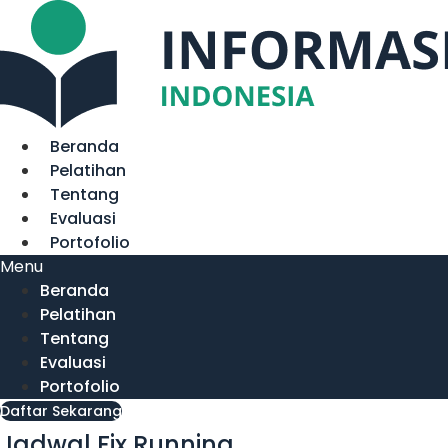
Lewati
ke
konten
Beranda
Pelatihan
Tentang
Evaluasi
Portofolio
Menu
Beranda
Pelatihan
Tentang
Evaluasi
Portofolio
Daftar Sekarang
Jadwal Fix Running