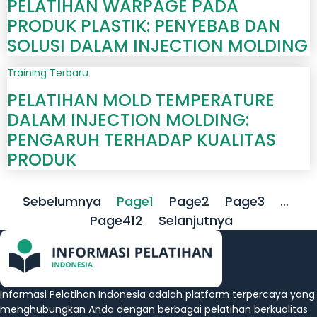
PELATIHAN WARPAGE PADA
PRODUK PLASTIK: PENYEBAB DAN
SOLUSI DALAM INJECTION MOLDING
Training Terbaru
PELATIHAN MOLD TEMPERATURE
DALAM INJECTION MOLDING:
PENGARUH TERHADAP KUALITAS
PRODUK
Sebelumnya
Page
1
Page
2
Page
3
…
Page
412
Selanjutnya
Informasi Pelatihan Indonesia adalah platform terpercaya yang
menghubungkan Anda dengan berbagai pelatihan berkualitas