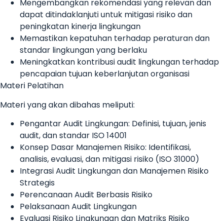
Mengembangkan rekomendasi yang relevan dan
dapat ditindaklanjuti untuk mitigasi risiko dan
peningkatan kinerja lingkungan
Memastikan kepatuhan terhadap peraturan dan
standar lingkungan yang berlaku
Meningkatkan kontribusi audit lingkungan terhadap
pencapaian tujuan keberlanjutan organisasi
Materi Pelatihan
Materi yang akan dibahas meliputi:
Pengantar Audit Lingkungan: Definisi, tujuan, jenis
audit, dan standar ISO 14001
Konsep Dasar Manajemen Risiko: Identifikasi,
analisis, evaluasi, dan mitigasi risiko (ISO 31000)
Integrasi Audit Lingkungan dan Manajemen Risiko
Strategis
Perencanaan Audit Berbasis Risiko
Pelaksanaan Audit Lingkungan
Evaluasi Risiko Lingkungan dan Matriks Risiko