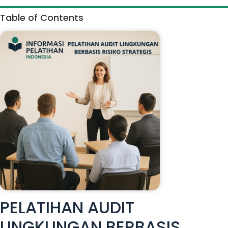
Table of Contents
PELATIHAN AUDIT
LINGKUNGAN BERBASIS