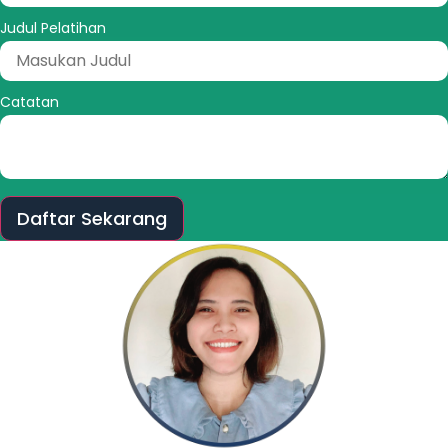
Judul Pelatihan
Catatan
Daftar Sekarang