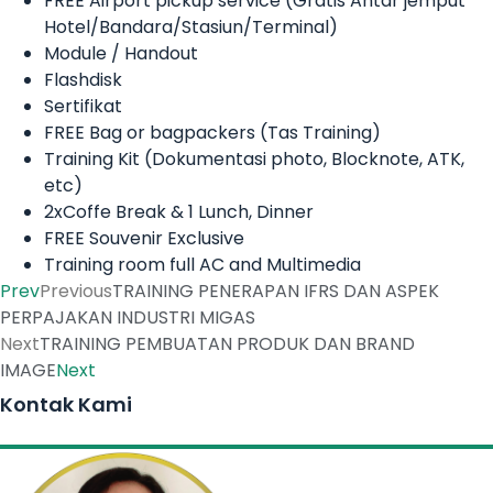
FREE Airport pickup service (Gratis Antar jemput
Hotel/Bandara/Stasiun/Terminal)
Module / Handout
Flashdisk
Sertifikat
FREE Bag or bagpackers (Tas Training)
Training Kit (Dokumentasi photo, Blocknote, ATK,
etc)
2xCoffe Break & 1 Lunch, Dinner
FREE Souvenir Exclusive
Training room full AC and Multimedia
Prev
Previous
TRAINING PENERAPAN IFRS DAN ASPEK
PERPAJAKAN INDUSTRI MIGAS
Next
TRAINING PEMBUATAN PRODUK DAN BRAND
IMAGE
Next
Kontak Kami