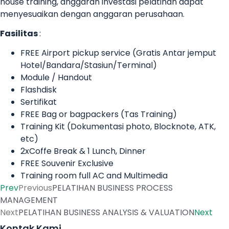
house training, anggaran investasi pelatihan dapat
menyesuaikan dengan anggaran perusahaan.
Fasilitas
:
FREE Airport pickup service (Gratis Antar jemput
Hotel/Bandara/Stasiun/Terminal)
Module / Handout
Flashdisk
Sertifikat
FREE Bag or bagpackers (Tas Training)
Training Kit (Dokumentasi photo, Blocknote, ATK,
etc)
2xCoffe Break & 1 Lunch, Dinner
FREE Souvenir Exclusive
Training room full AC and Multimedia
Prev
Previous
PELATIHAN BUSINESS PROCESS
MANAGEMENT
Next
PELATIHAN BUSINESS ANALYSIS & VALUATION
Next
Kontak Kami