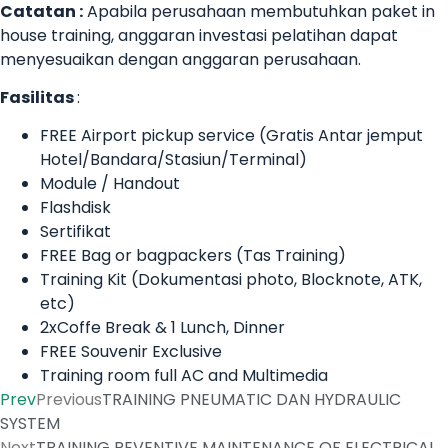
Catatan :
Apabila perusahaan membutuhkan paket in
house training, anggaran investasi pelatihan dapat
menyesuaikan dengan anggaran perusahaan.
Fasilitas
:
FREE Airport pickup service (Gratis Antar jemput
Hotel/Bandara/Stasiun/Terminal)
Module / Handout
Flashdisk
Sertifikat
FREE Bag or bagpackers (Tas Training)
Training Kit (Dokumentasi photo, Blocknote, ATK,
etc)
2xCoffe Break & 1 Lunch, Dinner
FREE Souvenir Exclusive
Training room full AC and Multimedia
Prev
Previous
TRAINING PNEUMATIC DAN HYDRAULIC
SYSTEM
Next
TRAINING REVENTIVE MAINTENANCE OF ELECTRICAL