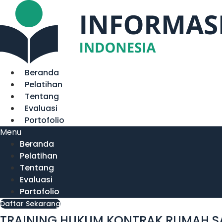
Lewati
ke
konten
Beranda
Pelatihan
Tentang
Evaluasi
Portofolio
Menu
Beranda
Pelatihan
Tentang
Evaluasi
Portofolio
Daftar Sekarang
TRAINING HUKUM KONTRAK RUMAH S