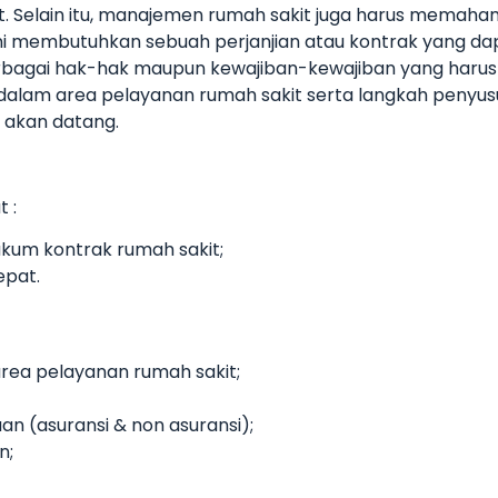
. Selain itu, manajemen rumah sakit juga harus memaha
ini membutuhkan sebuah perjanjian atau kontrak yang d
rbagai hak-hak maupun kewajiban-kewajiban yang harus
lam area pelayanan rumah sakit serta langkah penyusun
 akan datang.
 :
kum kontrak rumah sakit;
epat.
area pelayanan rumah sakit;
 (asuransi & non asuransi);
n;