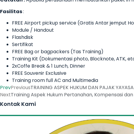
Fasilitas
:
FREE Airport pickup service (Gratis Antar jemput 
Module / Handout
Flashdisk
Sertifikat
FREE Bag or bagpackers (Tas Training)
Training Kit (Dokumentasi photo, Blocknote, ATK, et
2xCoffe Break & 1 Lunch, Dinner
FREE Souvenir Exclusive
Training room full AC and Multimedia
Prev
Previous
TRAINING ASPEK HUKUM DAN PAJAK YAYAS
Next
Training Aspek Hukum Pertanahan, Kompensasi dan
Kontak Kami