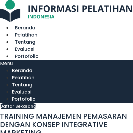
Lewati
ke
konten
Beranda
Pelatihan
Tentang
Evaluasi
Portofolio
Menu
Beranda
Pelatihan
Tentang
Evaluasi
Portofolio
Daftar Sekarang
TRAINING MANAJEMEN PEMASARAN
DENGAN KONSEP INTEGRATIVE
MARKETING