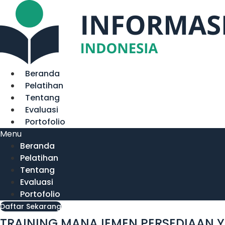
Lewati
ke
konten
Beranda
Pelatihan
Tentang
Evaluasi
Portofolio
Menu
Beranda
Pelatihan
Tentang
Evaluasi
Portofolio
Daftar Sekarang
TRAINING MANAJEMEN PERSEDIAAN YA