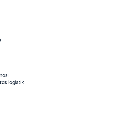
)
masi
as logistik