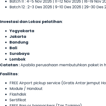
Batch 11 : 4–5 Nov 2026 | 11–12 Nov 2026 | 18–19 Nov 
Batch 12 : 2–3 Des 2026 | 9–10 Des 2026 | 29–30 Des 
Investasi dan Lokas
i
pelatihan
:
Yogyakarta
Jakarta
Bandung
Bali
Surabaya
Lombok
Catatan :
Apabila perusahaan membutuhkan paket in ho
Fasilitas
:
FREE Airport pickup service (Gratis Antar jemput 
Module / Handout
Flashdisk
Sertifikat
FREE Bag or bagpackers (Tas Training)