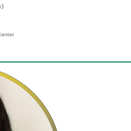
c)
Center