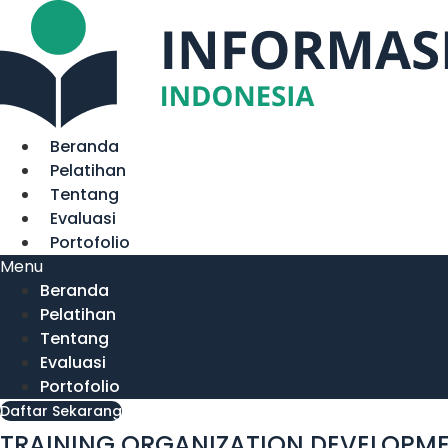
Lewati
ke
konten
Beranda
Pelatihan
Tentang
Evaluasi
Portofolio
Menu
Beranda
Pelatihan
Tentang
Evaluasi
Portofolio
Daftar Sekarang
TRAINING ORGANIZATION DEVELOPME