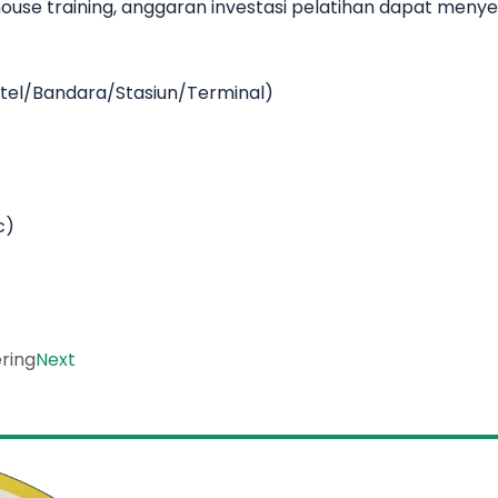
use training, anggaran investasi pelatihan dapat meny
Hotel/Bandara/Stasiun/Terminal)
c)
ring
Next