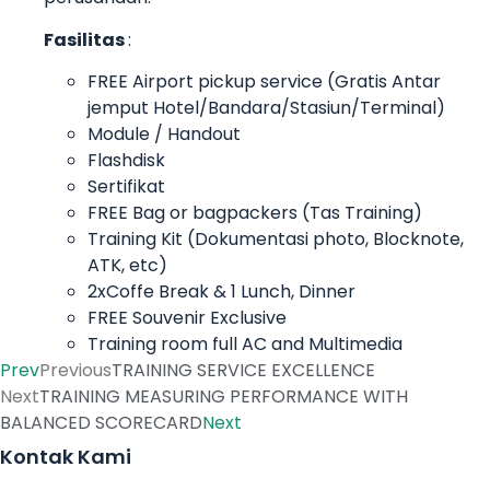
Fasilitas
:
FREE Airport pickup service (Gratis Antar
jemput Hotel/Bandara/Stasiun/Terminal)
Module / Handout
Flashdisk
Sertifikat
FREE Bag or bagpackers (Tas Training)
Training Kit (Dokumentasi photo, Blocknote,
ATK, etc)
2xCoffe Break & 1 Lunch, Dinner
FREE Souvenir Exclusive
Training room full AC and Multimedia
Prev
Previous
TRAINING SERVICE EXCELLENCE
Next
TRAINING MEASURING PERFORMANCE WITH
BALANCED SCORECARD
Next
Kontak Kami