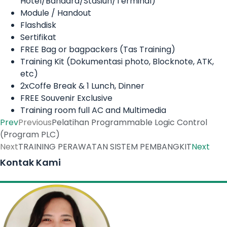
Hotel/Bandara/Stasiun/Terminal)
Module / Handout
Flashdisk
Sertifikat
FREE Bag or bagpackers (Tas Training)
Training Kit (Dokumentasi photo, Blocknote, ATK,
etc)
2xCoffe Break & 1 Lunch, Dinner
FREE Souvenir Exclusive
Training room full AC and Multimedia
Prev
Previous
Pelatihan Programmable Logic Control
(Program PLC)
Next
TRAINING PERAWATAN SISTEM PEMBANGKIT
Next
Kontak Kami