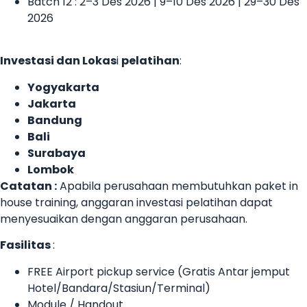
Batch 12 : 2–3 Des 2026 | 9–10 Des 2026 | 29–30 Des
2026
Investasi dan Lokas
i
pelatihan
:
Yogyakarta
Jakarta
Bandung
Bali
Surabaya
Lombok
Catatan :
Apabila perusahaan membutuhkan paket in
house training, anggaran investasi pelatihan dapat
menyesuaikan dengan anggaran perusahaan.
Fasilitas
:
FREE Airport pickup service (Gratis Antar jemput
Hotel/Bandara/Stasiun/Terminal)
Module / Handout