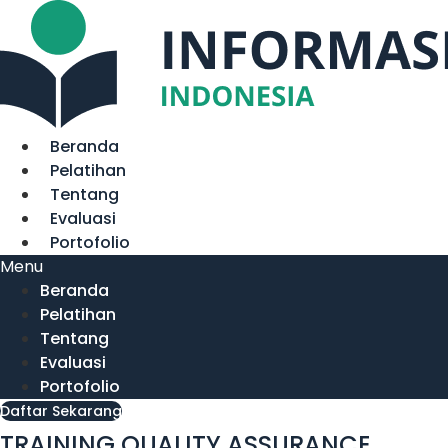
Lewati
ke
konten
Beranda
Pelatihan
Tentang
Evaluasi
Portofolio
Menu
Beranda
Pelatihan
Tentang
Evaluasi
Portofolio
Daftar Sekarang
TRAINING QUALITY ASSURANCE