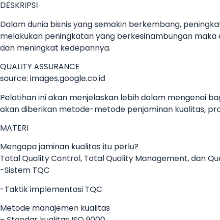
DESKRIPSI
Dalam dunia bisnis yang semakin berkembang, peningkata
melakukan peningkatan yang berkesinambungan maka di
dan meningkat kedepannya.
QUALITY ASSURANCE
source: images.google.co.id
Pelatihan ini akan menjelaskan lebih dalam mengenai 
akan diberikan metode-metode penjaminan kualitas, pr
MATERI
Mengapa jaminan kualitas itu perlu?
Total Quality Control, Total Quality Management, dan Qu
-Sistem TQC
-Taktik implementasi TQC
Metode manajemen kualitas
– Standar kualitas ISO 9000