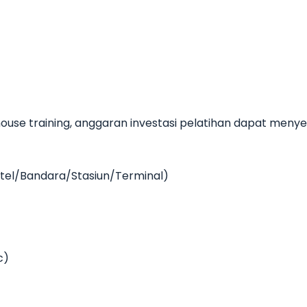
use training, anggaran investasi pelatihan dapat meny
Hotel/Bandara/Stasiun/Terminal)
c)