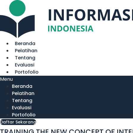
Lewati
ke
konten
Beranda
Pelatihan
Tentang
Evaluasi
Portofolio
Menu
Beranda
Pelatihan
Tentang
Evaluasi
Portofolio
Daftar Sekarang
TRAINING THE NEW CONCEPT OF INT