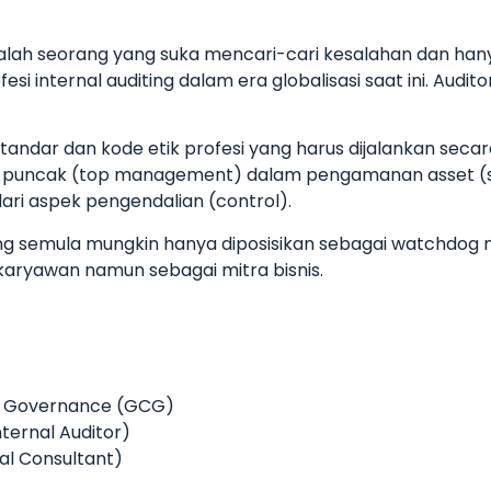
dalah seorang yang suka mencari-cari kesalahan dan 
si internal auditing dalam era globalisasi saat ini. Aud
standar dan kode etik profesi yang harus dijalankan sec
n puncak (top management) dalam pengamanan asset (s
ari aspek pengendalian (control).
ng semula mungkin hanya diposisikan sebagai watchdog na
aryawan namun sebagai mitra bisnis.
ate Governance (GCG)
ternal Auditor)
nal Consultant)