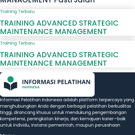
Training Terbaru
TRAINING ADVANCED STRATEGIC
MAINTENANCE MANAGEMENT
Training Terbaru
TRAINING ADVANCED STRATEGIC
MAINTENANCE MANAGEMENT
Informasi Pelatihan Indonesia adalah platform terpercaya yang
menghubungkan Anda dengan berbagai pelatihan berkualitas
tinggi, dirancang khusus untuk mendukung pengembangan
kompetensi, peningkatan kinerja, dan kemajuan karier—baik
untuk individu, instansi pemerintah, maupun perusahaan