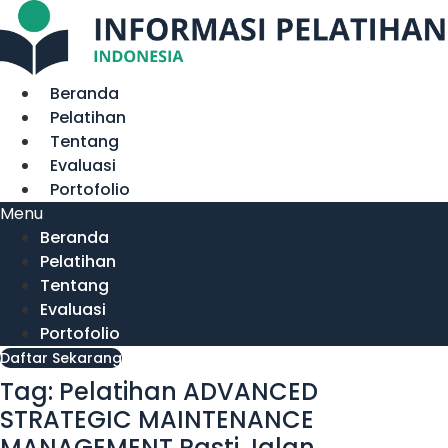
Lewati
ke
konten
Beranda
Pelatihan
Tentang
Evaluasi
Portofolio
Menu
Beranda
Pelatihan
Tentang
Evaluasi
Portofolio
Daftar Sekarang
Tag: Pelatihan ADVANCED
STRATEGIC MAINTENANCE
MANAGEMENT Pasti Jalan