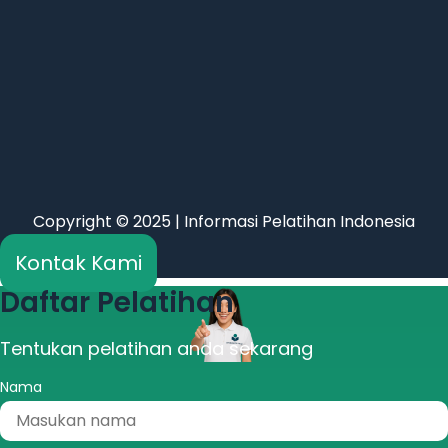
Copyright © 2025 | Informasi Pelatihan Indonesia
Kontak Kami
Daftar Pelatihan
Tentukan pelatihan anda sekarang
Nama