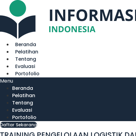
Lewati
ke
konten
Beranda
Pelatihan
Tentang
Evaluasi
Portofolio
Menu
Beranda
Pelatihan
Tentang
Evaluasi
Portofolio
Daftar Sekarang
TRAINING PENGELOLAAN LOGISTIK D