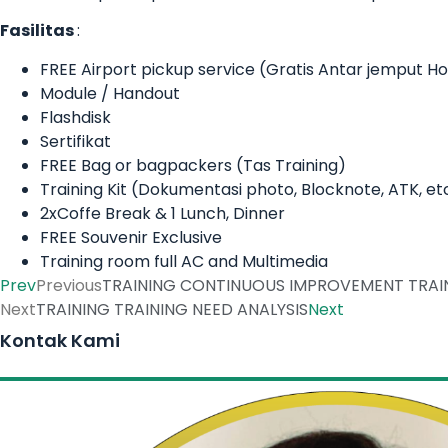
Fasilitas
:
FREE Airport pickup service (Gratis Antar jemput 
Module / Handout
Flashdisk
Sertifikat
FREE Bag or bagpackers (Tas Training)
Training Kit (Dokumentasi photo, Blocknote, ATK, et
2xCoffe Break & 1 Lunch, Dinner
FREE Souvenir Exclusive
Training room full AC and Multimedia
Prev
Previous
TRAINING CONTINUOUS IMPROVEMENT TRAI
Next
TRAINING TRAINING NEED ANALYSIS
Next
Kontak Kami