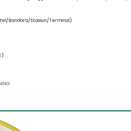
Hotel/Bandara/Stasiun/Terminal)
c)
NING