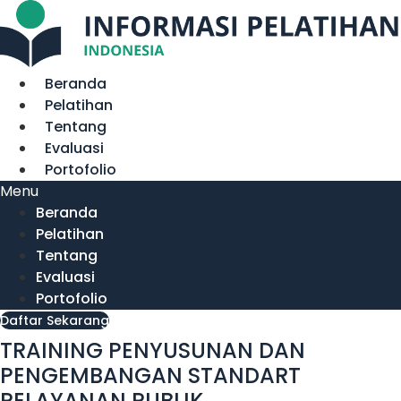
Lewati
ke
konten
Beranda
Pelatihan
Tentang
Evaluasi
Portofolio
Menu
Beranda
Pelatihan
Tentang
Evaluasi
Portofolio
Daftar Sekarang
TRAINING PENYUSUNAN DAN
PENGEMBANGAN STANDART
PELAYANAN PUBLIK