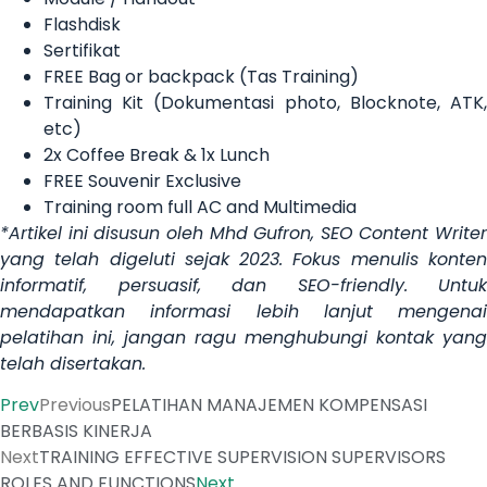
Flashdisk
Sertifikat
FREE Bag or backpack (Tas Training)
Training Kit (Dokumentasi photo, Blocknote, ATK,
etc)
2x Coffee Break & 1x Lunch
FREE Souvenir Exclusive
Training room full AC and Multimedia
*Artikel ini disusun oleh Mhd Gufron, SEO Content Writer
yang telah digeluti sejak 2023. Fokus menulis konten
informatif, persuasif, dan SEO-friendly. Untuk
mendapatkan informasi lebih lanjut mengenai
pelatihan ini, jangan ragu menghubungi kontak yang
telah disertakan.
Prev
Previous
PELATIHAN MANAJEMEN KOMPENSASI
BERBASIS KINERJA
Next
TRAINING EFFECTIVE SUPERVISION SUPERVISORS
ROLES AND FUNCTIONS
Next