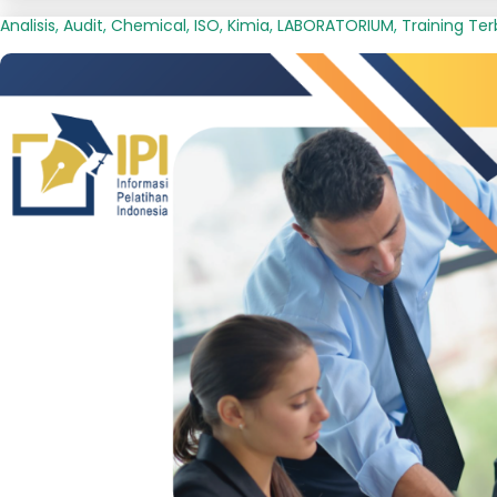
Analisis
,
Audit
,
Chemical
,
ISO
,
Kimia
,
LABORATORIUM
,
Training Te