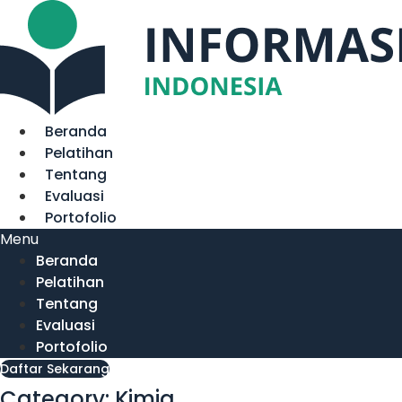
Lewati
ke
konten
Beranda
Pelatihan
Tentang
Evaluasi
Portofolio
Menu
Beranda
Pelatihan
Tentang
Evaluasi
Portofolio
Daftar Sekarang
Category: Kimia