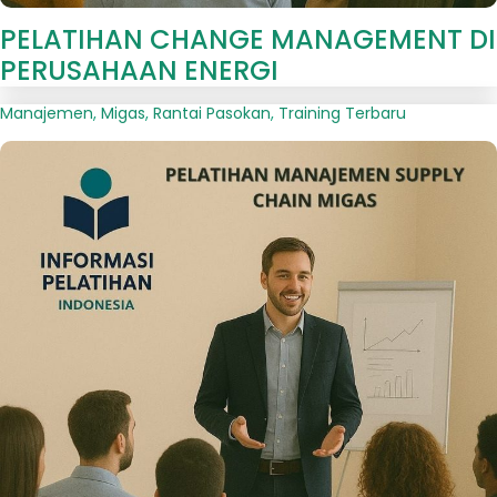
PELATIHAN CHANGE MANAGEMENT DI
PERUSAHAAN ENERGI
Manajemen
,
Migas
,
Rantai Pasokan
,
Training Terbaru