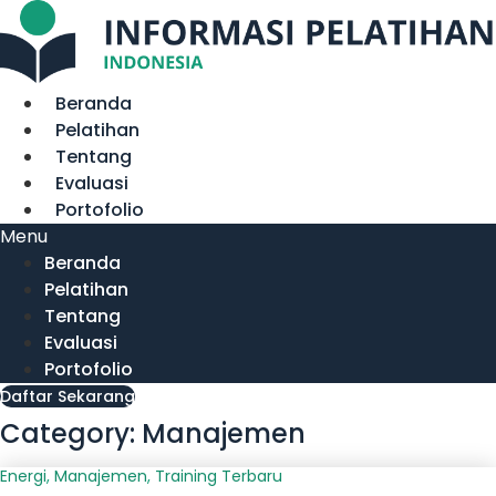
Lewati
ke
konten
Beranda
Pelatihan
Tentang
Evaluasi
Portofolio
Menu
Beranda
Pelatihan
Tentang
Evaluasi
Portofolio
Daftar Sekarang
Category: Manajemen
Energi
,
Manajemen
,
Training Terbaru