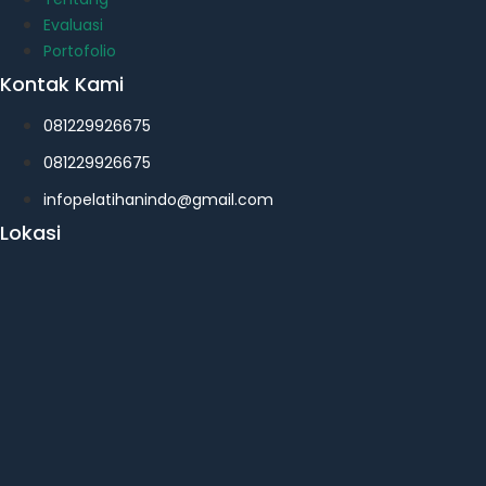
Evaluasi
Portofolio
Kontak Kami
081229926675
081229926675
infopelatihanindo@gmail.com
Lokasi