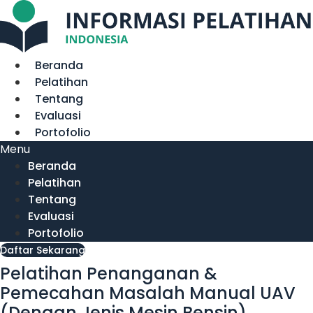
Lewati
ke
konten
Beranda
Pelatihan
Tentang
Evaluasi
Portofolio
Menu
Beranda
Pelatihan
Tentang
Evaluasi
Portofolio
Daftar Sekarang
Pelatihan Penanganan &
Pemecahan Masalah Manual UAV
(Dengan Jenis Mesin Bensin)